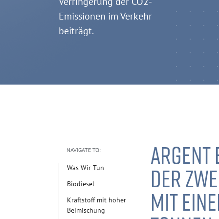
Verringerung der CO2-
Emissionen im Verkehr
beiträgt.
ARGENT 
NAVIGATE TO:
DER ZWE
Was Wir Tun
Biodiesel
MIT EIN
Kraftstoff mit hoher
Beimischung